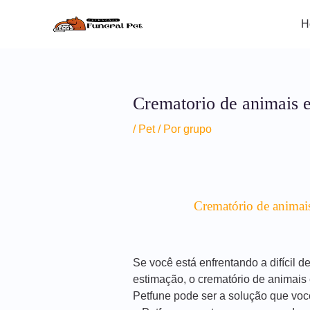
Ir
para
H
o
conteúdo
Crematorio de animais 
/
Pet
/ Por
grupo
Crematório de animai
Se você está enfrentando a difícil 
estimação, o crematório de animais
Petfune pode ser a solução que voc