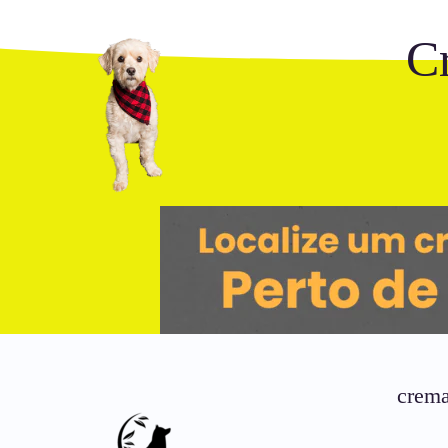
C
crema