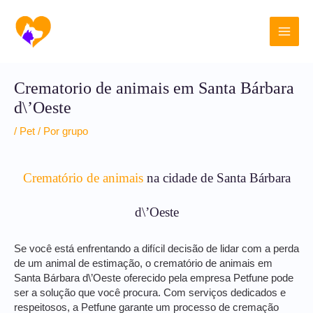
Ir
Main
para
o
Men
conteúdo
Crematorio de animais em Santa Bárbara
d\’Oeste
/
Pet
/ Por
grupo
Crematório de animais
na cidade de Santa Bárbara
d\’Oeste
Se você está enfrentando a difícil decisão de lidar com a perda
de um animal de estimação, o crematório de animais em
Santa Bárbara d\’Oeste oferecido pela empresa Petfune pode
ser a solução que você procura. Com serviços dedicados e
respeitosos, a Petfune garante um processo de cremação