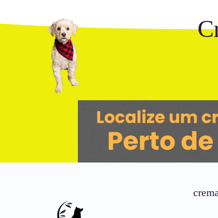
C
crema