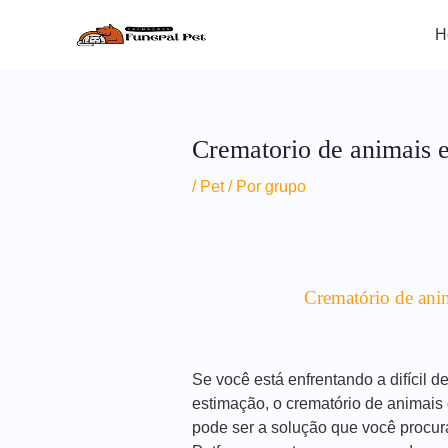
Ir
para
H
o
conteúdo
Crematorio de animais 
/
Pet
/ Por
grupo
Crematório de ani
Se você está enfrentando a difícil 
estimação, o crematório de animai
pode ser a solução que você procur