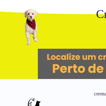
C
crema