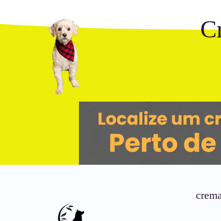
C
crema