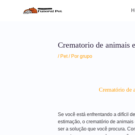
Ir
para
H
o
conteúdo
Crematorio de animais 
/
Pet
/ Por
grupo
Crematório de 
Se você está enfrentando a difícil 
estimação, o crematório de animais
ser a solução que você procura. Co