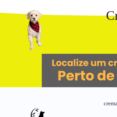
C
crema