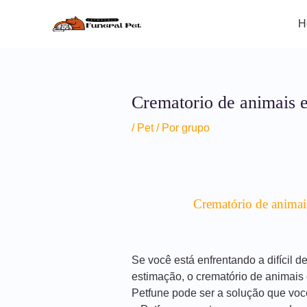
Ir
para
H
o
conteúdo
Crematorio de animais 
/
Pet
/ Por
grupo
Crematório de animai
Se você está enfrentando a difícil 
estimação, o crematório de animai
Petfune pode ser a solução que voc