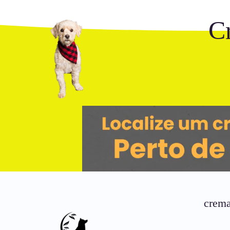
C
crema