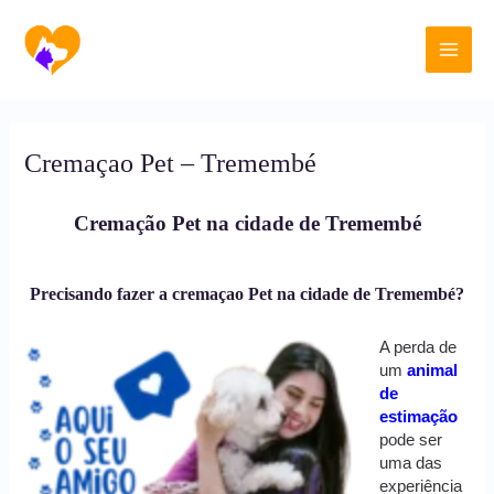
Ir
Main
para
o
Men
conteúdo
Cremaçao Pet – Tremembé
Cremação Pet na cidade de Tremembé
Precisando fazer a cremaçao Pet na cidade de Tremembé?
A perda de
um
animal
de
estimação
pode ser
uma das
experiência