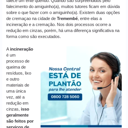
falece um ente querido. Quando são surpreendidos pelo
falecimento do amiguinho(a), muitos tutores ficam em dúvida
sobre o que fazer com o amiguinho(a). Existem duas opções
de cremaçao na cidade de
Tremembé
, entre elas a
incineração e a cremação. Nos dois processos ocorre a
redução em cinzas, porém, há uma diferença significativa na
forma como são executados.
A
incineração
é um
processo de
queima de
resíduos, lixo
e outro
materiais de
uma única
vez, até a
redução em
cinzas,
isso
geralmente
são feitos por
serviços de