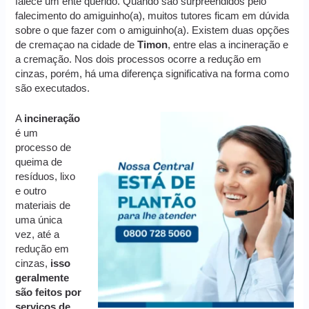
falece um ente querido. Quando são surpreendidos pelo
falecimento do amiguinho(a), muitos tutores ficam em dúvida
sobre o que fazer com o amiguinho(a). Existem duas opções
de cremaçao na cidade de
Timon
, entre elas a incineração e
a cremação. Nos dois processos ocorre a redução em
cinzas, porém, há uma diferença significativa na forma como
são executados.
A
incineração
é um
processo de
queima de
resíduos, lixo
e outro
materiais de
uma única
vez, até a
redução em
cinzas,
isso
geralmente
são feitos por
serviços de