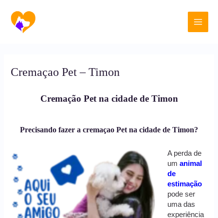
Ir
Main
para
o
Men
conteúdo
Cremaçao Pet – Timon
Cremação Pet na cidade de Timon
Precisando fazer a cremaçao Pet na cidade de Timon?
A perda de
um
animal
de
estimação
pode ser
uma das
experiência