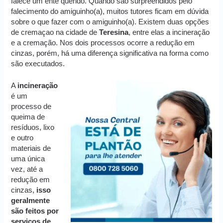
falece um ente querido. Quando são surpreendidos pelo
falecimento do amiguinho(a), muitos tutores ficam em dúvida
sobre o que fazer com o amiguinho(a). Existem duas opções
de cremaçao na cidade de
Teresina
, entre elas a incineração
e a cremação. Nos dois processos ocorre a redução em
cinzas, porém, há uma diferença significativa na forma como
são executados.
A
incineração
é um
processo de
queima de
resíduos, lixo
e outro
materiais de
uma única
vez, até a
redução em
cinzas,
isso
geralmente
são feitos por
serviços de