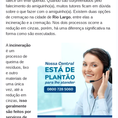
falece um ente querido. Quando são surpreendidos pelo
falecimento do amiguinho(a), muitos tutores ficam em dúvida
sobre o que fazer com o amiguinho(a). Existem duas opções
de cremaçao na cidade de
Rio Largo
, entre elas a
incineração e a cremação. Nos dois processos ocorre a
redução em cinzas, porém, há uma diferença significativa na
forma como são executados.
A
incineração
é um
processo de
queima de
resíduos, lixo
e outro
materiais de
uma única
vez, até a
redução em
cinzas,
isso
geralmente
são feitos por
serviços de