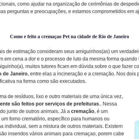
ionais, como ajudar na organização de cerimônias de despedi
uas perguntas e preocupações, e estamos comprometidos em aju
Como e feito a cremaçao Pet na cidade de Rio de Janeiro
mais de estimação consideram seus amiguinhos(as) um verdade
am em cena a dor e o processo de luto da mesma forma quando
iguinho(a), muitos tutores ficam em dúvida sobre o que fazer 
o de Janeiro
, entre elas a incineração e a cremação. Nos dois
ificativa na forma como são executados.
a de resíduos, lixo e outro materiais de uma única vez,
ente são feitos por serviços de prefeituras
.. Nessa
do junto de outros animais. Já a
cremação
, é um
 um forno crematório, específico para humanos ou
a individual, sem a mistura de outros materiais. Existem
ão inseridos vários animais para cremaçao, porem cabe