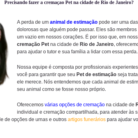
Precisando fazer a cremaçao Pet na cidade de Rio de Janeiro?
A perda de um
animal de estimação
pode ser uma das 
dolorosas que alguém pode passar. Eles são membros d
um vazio em nossos corações. É por isso que, em noss
cremação
Pet
na cidade de
Rio de Janeiro
, oferecem
para ajudar o tutor e sua família a lidar com essa perda.
Nossa equipe é composta por profissionais experientes
você para garantir que seu
Pet de estimação
seja trat
ele merece. Nós entendemos que cada animal de estima
seu animal como se fosse nosso próprio.
Oferecemos
várias opções de cremação
na cidade de
R
individual e cremação compartilhada, para atender às 
e de opções de urnas e outros
artigos funerários
para ajudar v