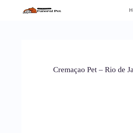
Ir
para
H
o
conteúdo
Cremaçao Pet – Rio de J