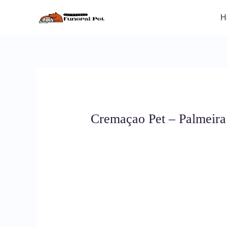
Ir
para
H
o
conteúdo
Cremaçao Pet – Palmeira