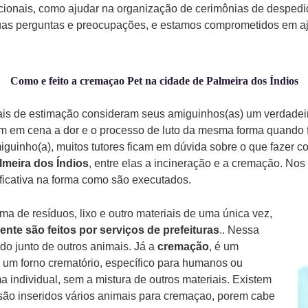
ionais, como ajudar na organização de cerimônias de despedi
uas perguntas e preocupações, e estamos comprometidos em aju
Como e feito a cremaçao Pet na cidade de Palmeira dos Índios
mais de estimação consideram seus amiguinhos(as) um verdade
am em cena a dor e o processo de luto da mesma forma quando
iguinho(a), muitos tutores ficam em dúvida sobre o que fazer 
lmeira dos Índios
, entre elas a incineração e a cremação. No
ificativa na forma como são executados.
a de resíduos, lixo e outro materiais de uma única vez,
ente são feitos por serviços de prefeituras
.. Nessa
do junto de outros animais. Já a
cremação
, é um
 um forno crematório, específico para humanos ou
a individual, sem a mistura de outros materiais. Existem
ão inseridos vários animais para cremaçao, porem cabe