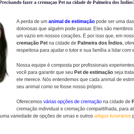
Precisando fazer a cremaçao Pet na cidade de Palmeira dos Índios
A perda de um
animal de estimação
pode ser uma das 
dolorosas que alguém pode passar. Eles são membros d
um vazio em nossos corações. É por isso que, em noss
cremação
Pet
na cidade de
Palmeira dos Índios
, ofe
respeitosa para ajudar o tutor e sua família a lidar com
Nossa equipe é composta por profissionais experientes
você para garantir que seu
Pet de estimação
seja trat
ele merece. Nós entendemos que cada animal de estima
seu animal como se fosse nosso próprio.
Oferecemos
várias opções de cremação
na cidade de
P
cremação individual e cremação compartilhada, para a
s uma variedade de opções de urnas e outros
artigos funerários
p