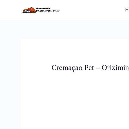
Ir
para
H
o
conteúdo
Cremaçao Pet – Oriximi