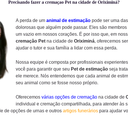
Precisando fazer a cremaçao Pet na cidade de Oriximiná?
A perda de um
animal de estimação
pode ser uma das 
dolorosas que alguém pode passar. Eles são membros d
um vazio em nossos corações. É por isso que, em noss
cremação
Pet
na cidade de
Oriximiná
, oferecemos se
ajudar o tutor e sua família a lidar com essa perda.
Nossa equipe é composta por profissionais experientes
você para garantir que seu
Pet de estimação
seja trat
ele merece. Nós entendemos que cada animal de estima
seu animal como se fosse nosso próprio.
Oferecemos
várias opções de cremação
na cidade de
O
individual e cremação compartilhada, para atender às 
e de opções de urnas e outros
artigos funerários
para ajudar v