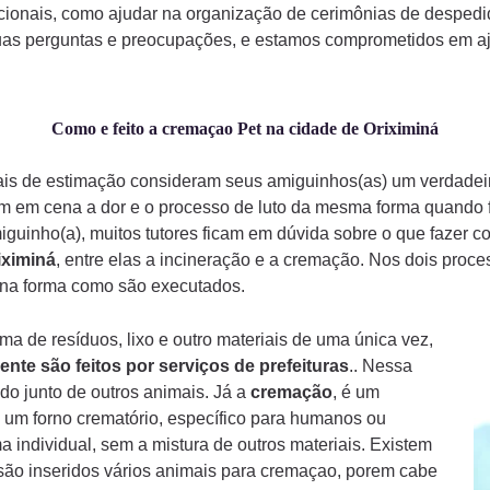
ionais, como ajudar na organização de cerimônias de despedi
uas perguntas e preocupações, e estamos comprometidos em aju
Como e feito a cremaçao Pet na cidade de Oriximiná
mais de estimação consideram seus amiguinhos(as) um verdade
am em cena a dor e o processo de luto da mesma forma quando
iguinho(a), muitos tutores ficam em dúvida sobre o que fazer 
iximiná
, entre elas a incineração e a cremação. Nos dois proc
a na forma como são executados.
a de resíduos, lixo e outro materiais de uma única vez,
ente são feitos por serviços de prefeituras
.. Nessa
do junto de outros animais. Já a
cremação
, é um
 um forno crematório, específico para humanos ou
a individual, sem a mistura de outros materiais. Existem
ão inseridos vários animais para cremaçao, porem cabe