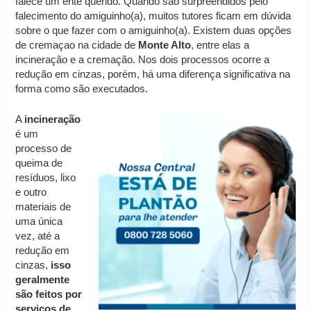
falece um ente querido. Quando são surpreendidos pelo
falecimento do amiguinho(a), muitos tutores ficam em dúvida
sobre o que fazer com o amiguinho(a). Existem duas opções
de cremaçao na cidade de
Monte Alto
, entre elas a
incineração e a cremação. Nos dois processos ocorre a
redução em cinzas, porém, há uma diferença significativa na
forma como são executados.
A
incineração
é um
processo de
queima de
resíduos, lixo
e outro
materiais de
uma única
vez, até a
redução em
cinzas,
isso
geralmente
são feitos por
serviços de