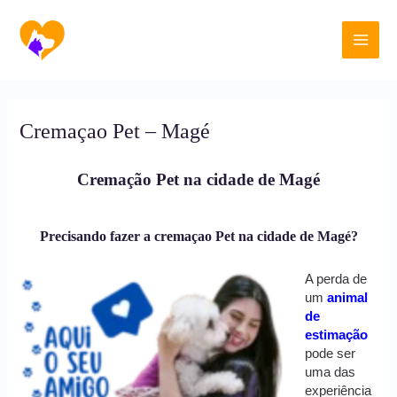
Ir
Main
para
o
Men
conteúdo
Cremaçao Pet – Magé
Cremação Pet na cidade de Magé
Precisando fazer a cremaçao Pet na cidade de Magé?
A perda de
um
animal
de
estimação
pode ser
uma das
experiência