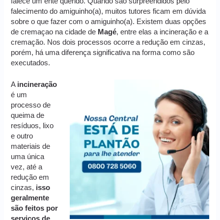
falece um ente querido. Quando são surpreendidos pelo
falecimento do amiguinho(a), muitos tutores ficam em dúvida
sobre o que fazer com o amiguinho(a). Existem duas opções
de cremaçao na cidade de
Magé
, entre elas a incineração e a
cremação. Nos dois processos ocorre a redução em cinzas,
porém, há uma diferença significativa na forma como são
executados.
A
incineração
é um
processo de
queima de
resíduos, lixo
e outro
materiais de
uma única
vez, até a
redução em
cinzas,
isso
geralmente
são feitos por
serviços de