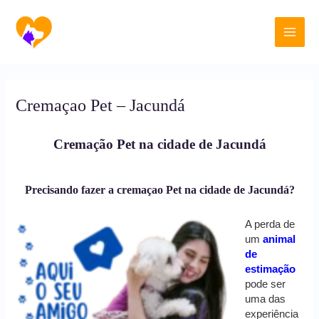
Ir
Main
para
o
Men
conteúdo
Cremaçao Pet – Jacundá
Cremação Pet na cidade de Jacundá
Precisando fazer a cremaçao Pet na cidade de Jacundá?
A perda de
um
animal
de
estimação
pode ser
uma das
experiência