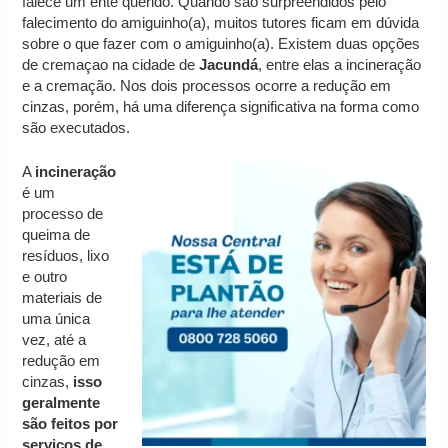
falece um ente querido. Quando são surpreendidos pelo
falecimento do amiguinho(a), muitos tutores ficam em dúvida
sobre o que fazer com o amiguinho(a). Existem duas opções
de cremaçao na cidade de
Jacundá
, entre elas a incineração
e a cremação. Nos dois processos ocorre a redução em
cinzas, porém, há uma diferença significativa na forma como
são executados.
A
incineração
é um
processo de
queima de
resíduos, lixo
e outro
materiais de
uma única
vez, até a
redução em
cinzas,
isso
geralmente
são feitos por
serviços de