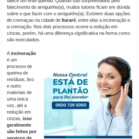
falece um ente querido. Quando são surpreendidos pelo
falecimento do amiguinho(a), muitos tutores ficam em dúvida
sobre o que fazer com o amiguinho(a). Existem duas opções
de cremaçao na cidade de
Itararé
, entre elas a incineração e
a cremação. Nos dois processos ocorre a redução em
cinzas, porém, há uma diferença significativa na forma como
são executados.
A
incineração
é um
processo de
queima de
resíduos, lixo
e outro
materiais de
uma única
vez, até a
redução em
cinzas,
isso
geralmente
são feitos por
serviços de