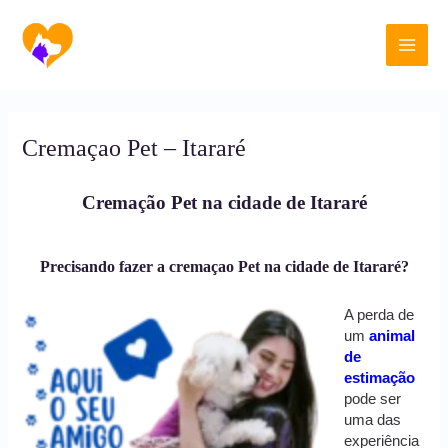
Ir
Main
para
o
Men
conteúdo
Cremaçao Pet – Itararé
Cremação Pet na cidade de Itararé
Precisando fazer a cremaçao Pet na cidade de Itararé?
A perda de
um
animal
de
estimação
pode ser
uma das
experiência