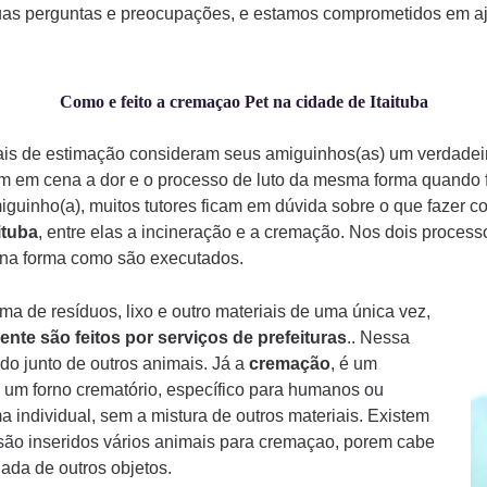
uas perguntas e preocupações, e estamos comprometidos em aju
Como e feito a cremaçao Pet na cidade de Itaituba
mais de estimação consideram seus amiguinhos(as) um verdade
am em cena a dor e o processo de luto da mesma forma quando
iguinho(a), muitos tutores ficam em dúvida sobre o que fazer 
ituba
, entre elas a incineração e a cremação. Nos dois process
a na forma como são executados.
a de resíduos, lixo e outro materiais de uma única vez,
ente são feitos por serviços de prefeituras
.. Nessa
do junto de outros animais. Já a
cremação
, é um
 um forno crematório, específico para humanos ou
a individual, sem a mistura de outros materiais. Existem
ão inseridos vários animais para cremaçao, porem cabe
ada de outros objetos.