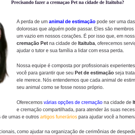
Precisando fazer a cremaçao Pet na cidade de Itaituba?
A perda de um
animal de estimação
pode ser uma das 
dolorosas que alguém pode passar. Eles são membros d
um vazio em nossos corações. É por isso que, em noss
cremação
Pet
na cidade de
Itaituba
, oferecemos serv
ajudar o tutor e sua família a lidar com essa perda.
Nossa equipe é composta por profissionais experientes
você para garantir que seu
Pet de estimação
seja trat
ele merece. Nós entendemos que cada animal de estima
seu animal como se fosse nosso próprio.
Oferecemos
várias opções de cremação
na cidade de
I
e cremação compartilhada, para atender às suas necess
 de urnas e outros
artigos funerários
para ajudar você a homena
ionais, como ajudar na organização de cerimônias de despedi