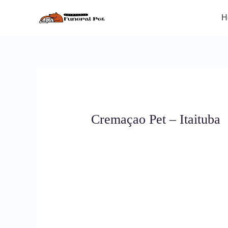
Ir
para
H
o
conteúdo
Cremaçao Pet – Itaituba