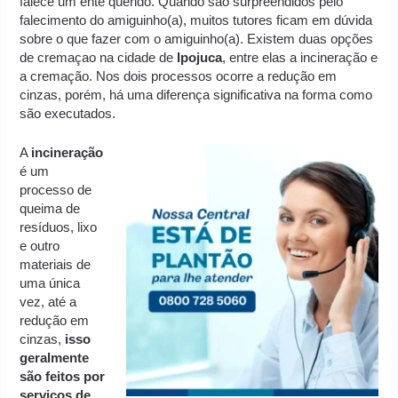
falece um ente querido. Quando são surpreendidos pelo
falecimento do amiguinho(a), muitos tutores ficam em dúvida
sobre o que fazer com o amiguinho(a). Existem duas opções
de cremaçao na cidade de
Ipojuca
, entre elas a incineração e
a cremação. Nos dois processos ocorre a redução em
cinzas, porém, há uma diferença significativa na forma como
são executados.
A
incineração
é um
processo de
queima de
resíduos, lixo
e outro
materiais de
uma única
vez, até a
redução em
cinzas,
isso
geralmente
são feitos por
serviços de