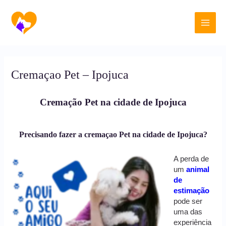
Ir
Main
para
o
Men
conteúdo
Cremaçao Pet – Ipojuca
Cremação Pet na cidade de Ipojuca
Precisando fazer a cremaçao Pet na cidade de Ipojuca?
A perda de
um
animal
de
estimação
pode ser
uma das
experiência