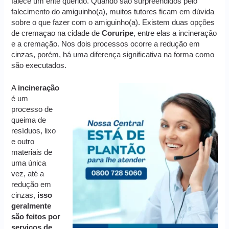
falece um ente querido. Quando são surpreendidos pelo
falecimento do amiguinho(a), muitos tutores ficam em dúvida
sobre o que fazer com o amiguinho(a). Existem duas opções
de cremaçao na cidade de
Coruripe
, entre elas a incineração
e a cremação. Nos dois processos ocorre a redução em
cinzas, porém, há uma diferença significativa na forma como
são executados.
A
incineração
é um
processo de
queima de
resíduos, lixo
e outro
materiais de
uma única
vez, até a
redução em
cinzas,
isso
geralmente
são feitos por
serviços de