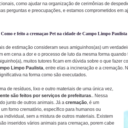
ionais, como ajudar na organização de cerimônias de despedi
uas perguntas e preocupações, e estamos comprometidos em aju
Como e feito a cremaçao Pet na cidade de Campo Limpo Paulista
mais de estimação consideram seus amiguinhos(as) um verdade
am em cena a dor e o processo de luto da mesma forma quando
iguinho(a), muitos tutores ficam em dúvida sobre o que fazer 
mpo Limpo Paulista
, entre elas a incineração e a cremação. 
ignificativa na forma como são executados.
a de resíduos, lixo e outro materiais de uma única vez,
ente são feitos por serviços de prefeituras
.. Nessa
do junto de outros animais. Já a
cremação
, é um
 um forno crematório, específico para humanos ou
a individual, sem a mistura de outros materiais. Existem
ão inseridos vários animais para cremaçao, porem cabe