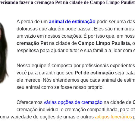
ecisando fazer a cremaçao Pet na cidade de Campo Limpo Paulis
A perda de um
animal de estimação
pode ser uma das 
dolorosas que alguém pode passar. Eles são membros d
um vazio em nossos corações. É por isso que, em noss
cremação
Pet
na cidade de
Campo Limpo Paulista
, 
respeitosa para ajudar o tutor e sua família a lidar com
Nossa equipe é composta por profissionais experientes
você para garantir que seu
Pet de estimação
seja trat
ele merece. Nós entendemos que cada animal de estima
seu animal como se fosse nosso próprio.
Oferecemos
várias opções de cremação
na cidade de
cremação individual e cremação compartilhada, para a
s uma variedade de opções de urnas e outros
artigos funerários
p