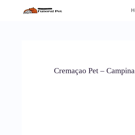
Ir
para
H
o
conteúdo
Cremaçao Pet – Campina