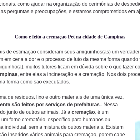
ionais, como ajudar na organização de cerimônias de despedi
uas perguntas e preocupações, e estamos comprometidos em aju
Como e feito a cremaçao Pet na cidade de Campinas
mais de estimação consideram seus amiguinhos(as) um verdade
am em cena a dor e o processo de luto da mesma forma quando
iguinho(a), muitos tutores ficam em dúvida sobre o que fazer 
mpinas
, entre elas a incineração e a cremação. Nos dois proc
a na forma como são executados.
a de resíduos, lixo e outro materiais de uma única vez,
ente são feitos por serviços de prefeituras
.. Nessa
do junto de outros animais. Já a
cremação
, é um
 um forno crematório, específico para humanos ou
a individual, sem a mistura de outros materiais. Existem
ão inseridos vários animais para cremaçao, porem cabe