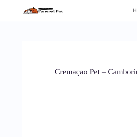
Ir
para
H
o
conteúdo
Cremaçao Pet – Cambori