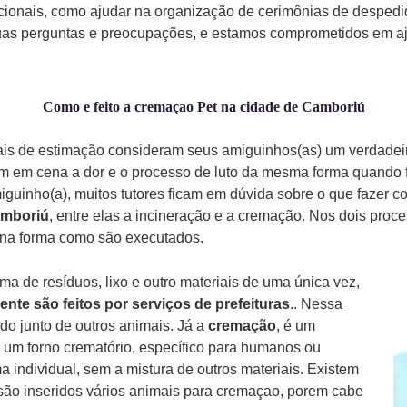
ionais, como ajudar na organização de cerimônias de despedi
uas perguntas e preocupações, e estamos comprometidos em aju
Como e feito a cremaçao Pet na cidade de Camboriú
mais de estimação consideram seus amiguinhos(as) um verdade
am em cena a dor e o processo de luto da mesma forma quando
iguinho(a), muitos tutores ficam em dúvida sobre o que fazer 
mboriú
, entre elas a incineração e a cremação. Nos dois proc
a na forma como são executados.
a de resíduos, lixo e outro materiais de uma única vez,
ente são feitos por serviços de prefeituras
.. Nessa
do junto de outros animais. Já a
cremação
, é um
 um forno crematório, específico para humanos ou
a individual, sem a mistura de outros materiais. Existem
ão inseridos vários animais para cremaçao, porem cabe