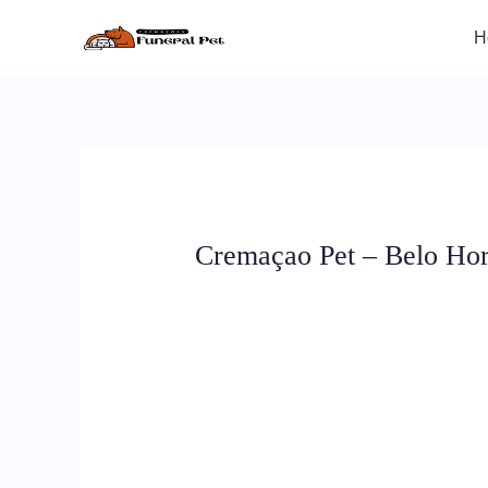
Ir
para
H
o
conteúdo
Cremaçao Pet – Belo Hor