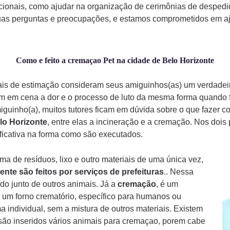
ionais, como ajudar na organização de cerimônias de despedi
uas perguntas e preocupações, e estamos comprometidos em aju
Como e feito a cremaçao Pet na cidade de Belo Horizonte
mais de estimação consideram seus amiguinhos(as) um verdade
am em cena a dor e o processo de luto da mesma forma quando
iguinho(a), muitos tutores ficam em dúvida sobre o que fazer 
lo Horizonte
, entre elas a incineração e a cremação. Nos doi
ificativa na forma como são executados.
a de resíduos, lixo e outro materiais de uma única vez,
ente são feitos por serviços de prefeituras
.. Nessa
do junto de outros animais. Já a
cremação
, é um
 um forno crematório, específico para humanos ou
a individual, sem a mistura de outros materiais. Existem
ão inseridos vários animais para cremaçao, porem cabe