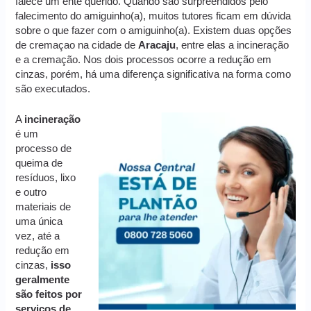
falece um ente querido. Quando são surpreendidos pelo
falecimento do amiguinho(a), muitos tutores ficam em dúvida
sobre o que fazer com o amiguinho(a). Existem duas opções
de cremaçao na cidade de
Aracaju
, entre elas a incineração
e a cremação. Nos dois processos ocorre a redução em
cinzas, porém, há uma diferença significativa na forma como
são executados.
A
incineração
é um
processo de
queima de
resíduos, lixo
e outro
materiais de
uma única
vez, até a
redução em
cinzas,
isso
geralmente
são feitos por
serviços de