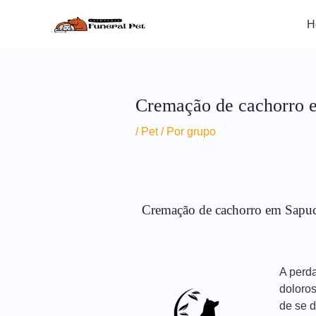
Ir
para
H
o
conteúdo
Cremação de cachorro 
/
Pet
/ Por
grupo
Cremação de cachorro em Sapuca
A perd
doloro
de se d