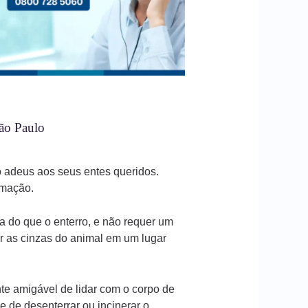
São Paulo
 adeus aos seus entes queridos.
imação.
a do que o enterro, e não requer um
r as cinzas do animal em um lugar
e amigável de lidar com o corpo de
 de desenterrar ou incinerar o