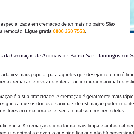
especializada em cremaçao de animais no bairro
São
ra remoção.
Ligue grátis
0800 360 7553
.
s da Cremaçao de Animais no Bairro São Domingos em 
ada vez mais popular para aqueles que desejam dar um último
er a cremação em vez de enterrar ou incinerar o animal de est
ação é a sua praticidade. A cremação é geralmente mais rápid
so significa que os donos de animais de estimação podem mante
e flores ou uma urna, e ter seu animal sempre perto deles.
ficiência. A cremação é uma forma mais limpa e ambientalment
eduz o animal a cinzas, o que significa que não há necessidade