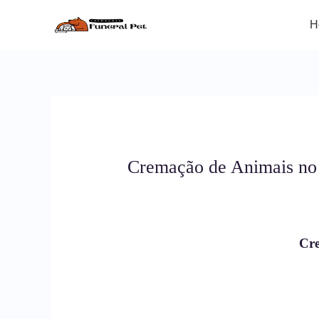
Ir
para
H
o
conteúdo
Cremação de Animais no
Cre