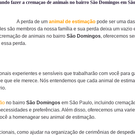
ando fazer a cremaçao de animais no bairro São Domingos em Sã
A perda de um
animal de estimação
pode ser uma das 
es são membros da nossa família e sua perda deixa um vazio 
cremação de animais no bairro
São Domingos
, oferecemos se
m essa perda.
onais experientes e sensíveis que trabalharão com você para g
ade que ele merece. Nós entendemos que cada animal de estimaç
io.
ção
no bairro
São Domingos
em São Paulo, incluindo cremação
necessidades e preferências. Além disso, oferecemos uma vari
você a homenagear seu animal de estimação.
ionais, como ajudar na organização de cerimônias de despedi