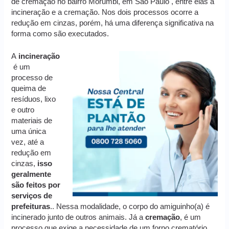
de cremaçao no bairro Morumbi, em São Paulo , entre elas a
incineração e a cremação. Nos dois processos ocorre a
redução em cinzas, porém, há uma diferença significativa na
forma como são executados.
A
incineração
é um
processo de
queima de
resíduos, lixo
e outro
materiais de
uma única
vez, até a
redução em
cinzas,
isso
geralmente
são feitos por
serviços de
prefeituras
.. Nessa modalidade, o corpo do amiguinho(a) é
incinerado junto de outros animais. Já a
cremação
, é um
processo que exige a necessidade de um forno crematório,