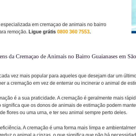
especializada em cremaçao de animais no bairro
para remoção.
Ligue grátis
0800 360 7553
.
ens da Cremaçao de Animais no Bairro Guaianases em Sã
ada vez mais popular para aqueles que desejam dar um último
er a cremação em vez de enterrar ou incinerar o animal de est
ação é a sua praticidade. A cremação é geralmente mais rápid
so significa que os donos de animais de estimação podem mante
e flores ou uma urna, e ter seu animal sempre perto deles.
ficiência. A cremação é uma forma mais limpa e ambientalment
eduz o animal a cinzas, o que significa que não há necessidade