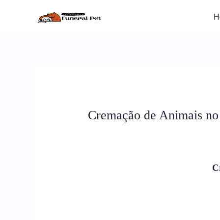
Ir
para
H
o
conteúdo
Cremação de Animais no 
C