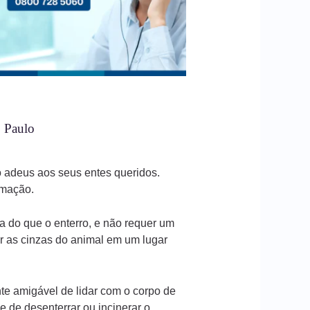
o Paulo
 adeus aos seus entes queridos.
imação.
a do que o enterro, e não requer um
r as cinzas do animal em um lugar
e amigável de lidar com o corpo de
 de desenterrar ou incinerar o