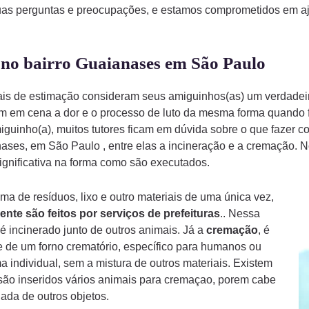
uas perguntas e preocupações, e estamos comprometidos em aju
 no bairro Guaianases em São Paulo
mais de estimação consideram seus amiguinhos(as) um verdade
am em cena a dor e o processo de luto da mesma forma quando
iguinho(a), muitos tutores ficam em dúvida sobre o que fazer 
ses, em São Paulo , entre elas a incineração e a cremação. N
ignificativa na forma como são executados.
a de resíduos, lixo e outro materiais de uma única vez,
ente são feitos por serviços de prefeituras
.. Nessa
é incinerado junto de outros animais. Já a
cremação
, é
 de um forno crematório, específico para humanos ou
a individual, sem a mistura de outros materiais. Existem
ão inseridos vários animais para cremaçao, porem cabe
ada de outros objetos.