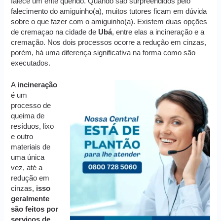
falece um ente querido. Quando são surpreendidos pelo
falecimento do amiguinho(a), muitos tutores ficam em dúvida
sobre o que fazer com o amiguinho(a). Existem duas opções
de cremaçao na cidade de
Ubá
, entre elas a incineração e a
cremação. Nos dois processos ocorre a redução em cinzas,
porém, há uma diferença significativa na forma como são
executados.
A
incineração
é um
processo de
queima de
resíduos, lixo
e outro
materiais de
uma única
vez, até a
redução em
cinzas,
isso
geralmente
são feitos por
serviços de