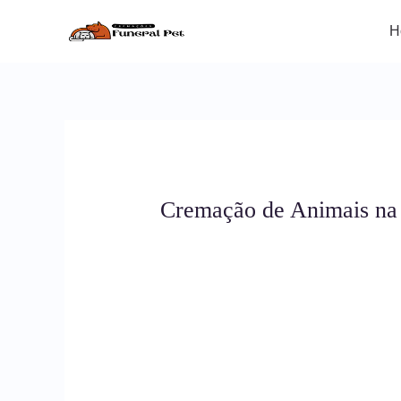
Ir
para
H
o
conteúdo
Cremação de Animais na 