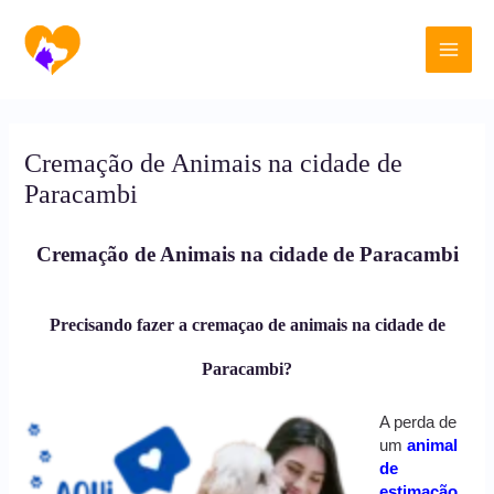
Ir
Main
para
o
Men
conteúdo
Cremação de Animais na cidade de
Paracambi
Cremação de Animais na cidade de Paracambi
Precisando fazer a cremaçao de animais na cidade de
Paracambi?
A perda de
um
animal
de
estimação