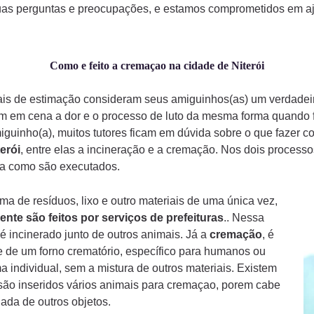
uas perguntas e preocupações, e estamos comprometidos em aju
Como e feito a cremaçao na cidade de Niterói
mais de estimação consideram seus amiguinhos(as) um verdade
am em cena a dor e o processo de luto da mesma forma quando
iguinho(a), muitos tutores ficam em dúvida sobre o que fazer 
terói
, entre elas a incineração e a cremação. Nos dois process
rma como são executados.
a de resíduos, lixo e outro materiais de uma única vez,
ente são feitos por serviços de prefeituras
.. Nessa
é incinerado junto de outros animais. Já a
cremação
, é
 de um forno crematório, específico para humanos ou
a individual, sem a mistura de outros materiais. Existem
ão inseridos vários animais para cremaçao, porem cabe
ada de outros objetos.