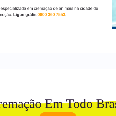
 especializada em cremaçao de animais na cidade de
emoção.
Ligue grátis
0800 360 7553
.
remação Em Todo Bras