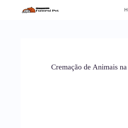
Ir
para
H
o
conteúdo
Cremação de Animais na 