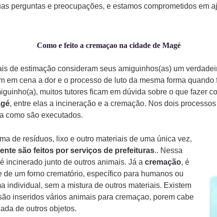
uas perguntas e preocupações, e estamos comprometidos em aju
Como e feito a cremaçao na cidade de Magé
mais de estimação consideram seus amiguinhos(as) um verdade
am em cena a dor e o processo de luto da mesma forma quando
iguinho(a), muitos tutores ficam em dúvida sobre o que fazer 
gé
, entre elas a incineração e a cremação. Nos dois processo
rma como são executados.
a de resíduos, lixo e outro materiais de uma única vez,
ente são feitos por serviços de prefeituras
.. Nessa
é incinerado junto de outros animais. Já a
cremação
, é
 de um forno crematório, específico para humanos ou
a individual, sem a mistura de outros materiais. Existem
ão inseridos vários animais para cremaçao, porem cabe
ada de outros objetos.