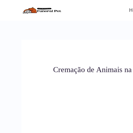
Ir
para
H
o
conteúdo
Cremação de Animais na