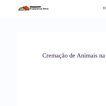
Ir
para
H
o
conteúdo
Cremação de Animais na 