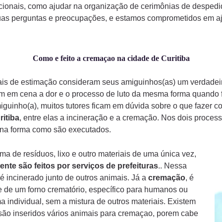
ionais, como ajudar na organização de cerimônias de despedi
uas perguntas e preocupações, e estamos comprometidos em aju
Como e feito a cremaçao na cidade de Curitiba
mais de estimação consideram seus amiguinhos(as) um verdade
am em cena a dor e o processo de luto da mesma forma quando
iguinho(a), muitos tutores ficam em dúvida sobre o que fazer 
ritiba
, entre elas a incineração e a cremação. Nos dois proces
a na forma como são executados.
a de resíduos, lixo e outro materiais de uma única vez,
ente são feitos por serviços de prefeituras
.. Nessa
é incinerado junto de outros animais. Já a
cremação
, é
 de um forno crematório, específico para humanos ou
a individual, sem a mistura de outros materiais. Existem
ão inseridos vários animais para cremaçao, porem cabe