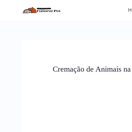
Ir
para
H
o
conteúdo
Cremação de Animais na