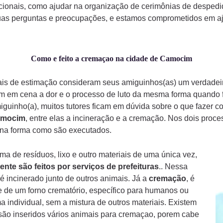
ionais, como ajudar na organização de cerimônias de despedi
uas perguntas e preocupações, e estamos comprometidos em aju
Como e feito a cremaçao na cidade de Camocim
mais de estimação consideram seus amiguinhos(as) um verdade
am em cena a dor e o processo de luto da mesma forma quando
iguinho(a), muitos tutores ficam em dúvida sobre o que fazer 
mocim
, entre elas a incineração e a cremação. Nos dois proc
a na forma como são executados.
a de resíduos, lixo e outro materiais de uma única vez,
ente são feitos por serviços de prefeituras
.. Nessa
é incinerado junto de outros animais. Já a
cremação
, é
 de um forno crematório, específico para humanos ou
a individual, sem a mistura de outros materiais. Existem
ão inseridos vários animais para cremaçao, porem cabe